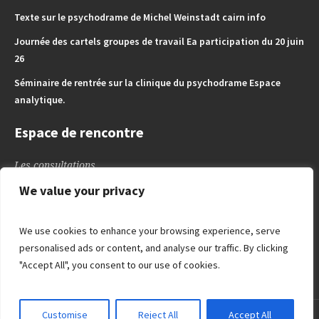
Texte sur le psychodrame de Michel Weinstadt cairn info
Journée des cartels groupes de travail Ea participation du 20 juin
26
Séminaire de rentrée sur la clinique du psychodrame Espace
analytique.
Espace de rencontre
Les consultations
L’espace des Enfants – Adoslescents
We value your privacy
L’espace de l’adulte
Blog
We use cookies to enhance your browsing experience, serve
Liens utiles
personalised ads or content, and analyse our traffic. By clicking
"Accept All", you consent to our use of cookies.
Customise
Reject All
Accept All