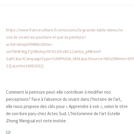
https://www.franceculture.fr/emissions/la-grande-table-idees/re-
voir-le-vivant-en-peinture-et-par-la-peinture?
actId=ebwp0YMB8s0XXev-
swTWi6FWgZQt9biALyr5FYI13OrvRC1ZaHGa_pMKemf-
SqKC&actCampaignType=CAMPAIGN_MAIL&actSource=663238#xtor=EP
2-[LaLettre16062021]
Comment la peinture peut-elle contribuer à modifier nos
perceptions? Face à l’absence du vivant dans l’histoire de l’art,
elle nous propose des clés pour « Apprendre à voir », selon le titre
de son livre paru chez Actes Sud. L’historienne de l’art Estelle
Zhong Mengual est note invitée.