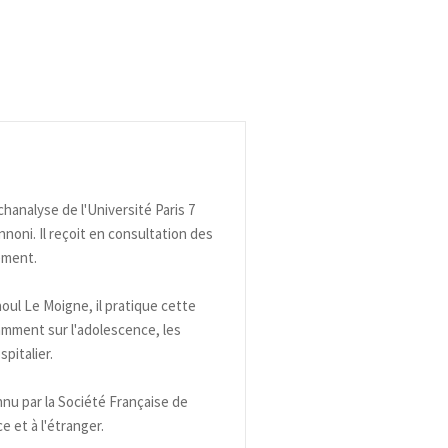
hanalyse de l'Université Paris 7
noni. Il reçoit en consultation des
ement.
ul Le Moigne, il pratique cette
tamment sur l'adolescence, les
pitalier.
nnu par la Société Française de
 et à l'étranger.