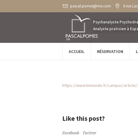
pascal.pomes@me.com
6 rue La
ACCUEIL
RÉSERVATION
https://www.lemonde.fr/campus/article/
Like this post?
Facebook
Twitter