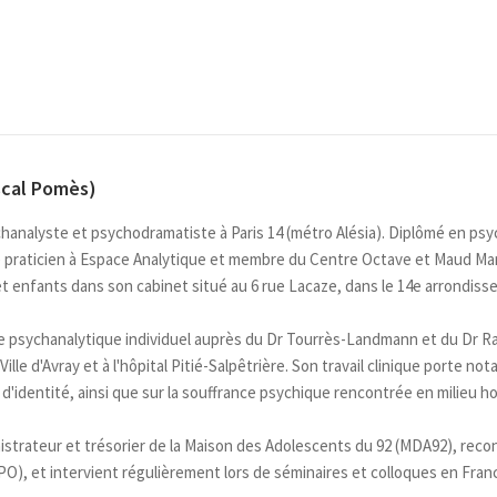
scal Pomès)
analyste et psychodramatiste à Paris 14 (métro Alésia). Diplômé en psyc
te praticien à Espace Analytique et membre du Centre Octave et Maud Man
t enfants dans son cabinet situé au 6 rue Lacaze, dans le 14e arrondiss
psychanalytique individuel auprès du Dr Tourrès-Landmann et du Dr Rao
le d'Avray et à l'hôpital Pitié-Salpêtrière. Son travail clinique porte no
d'identité, ainsi que sur la souffrance psychique rencontrée en milieu hos
istrateur et trésorier de la Maison des Adolescents du 92 (MDA92), reco
), et intervient régulièrement lors de séminaires et colloques en France