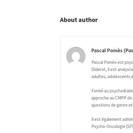
About author
Pascal Pomès (Pa
Pascal Pomès est psych
Diderot, il est analys
adultes, adolescents e
Formé au psychodrame 
approche au CMPP de Vil
questions de genre et 
Il est également admin
Psycho-Oncologie (SFPO