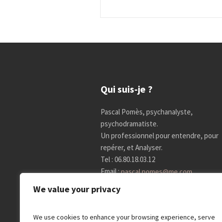
Qui suis-je ?
Pascal Pomès, psychanalyste,
psychodramatiste.
Un professionnel pour entendre, pour
repérer, et Analyser.
Tel : 06.80.18.03.12
Email :
pascal.pomes@me.com
We value your privacy
Psychanalyste à Paris 14
We use cookies to enhance your browsing experience, serve