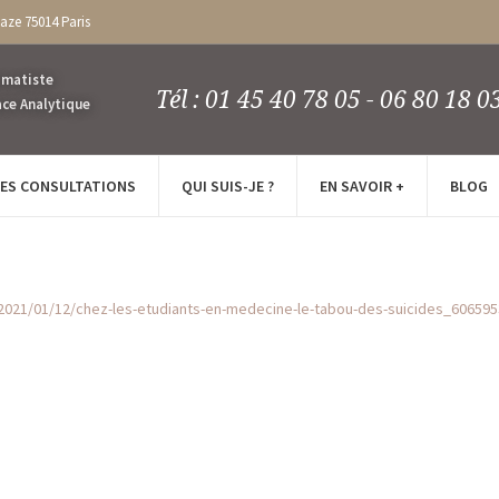
caze 75014 Paris
Tél : 01 45 40 78 05 - 06 80 18 0
LES CONSULTATIONS
QUI SUIS-JE ?
EN SAVOIR +
BLOG
2021/01/12/chez-les-etudiants-en-medecine-le-tabou-des-suicides_60659