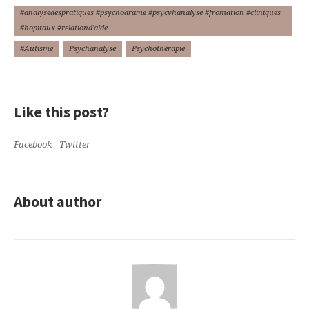
#analysedespratiques #psychodrame #psycvhanalyse #fromation #cliniques
#hopitaux #relationd'aide
#Autisme
Psychanalyse
Psychothérapie
Like this post?
Facebook
Twitter
About author