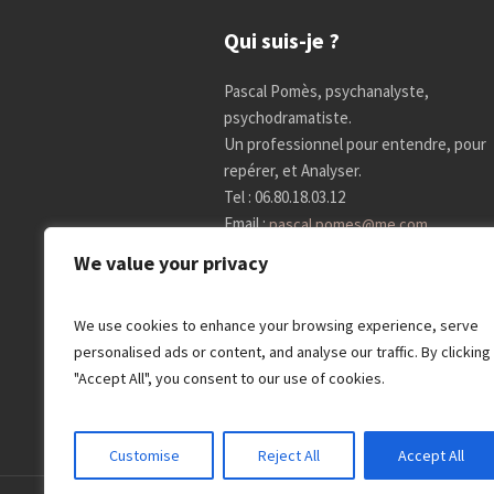
Qui suis-je ?
Pascal Pomès, psychanalyste,
psychodramatiste.
Un professionnel pour entendre, pour
repérer, et Analyser.
Tel : 06.80.18.03.12
Email :
pascal.pomes@me.com
We value your privacy
Psychanalyste à Paris 14
We use cookies to enhance your browsing experience, serve
personalised ads or content, and analyse our traffic. By clicking
"Accept All", you consent to our use of cookies.
Customise
Reject All
Accept All