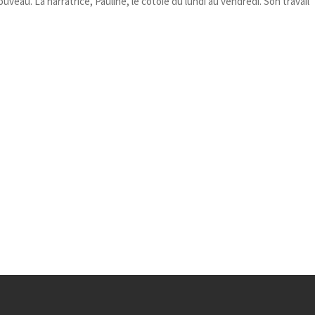
nouveau. La narratrice, Pauline, le côtoie du lundi au vendredi. Son travail