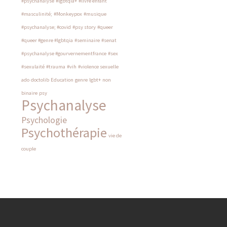
#psychanalyse
#lgbtqia+
#livre enfant
#masculinité;
#Monkeypox
#musique
#psychanalyse; #covid
#psy story
#queer
#queer #genre #lgbtqia
#seminaire
#senat
#psychanalyse #gourvernementfrance
#sex
#sexulaité
#trauma
#vih
#violence sexuelle
ado
doctolib
Education
genre
lgbt+
non
binaire
psy
Psychanalyse
Psychologie
Psychothérapie
vie de
couple