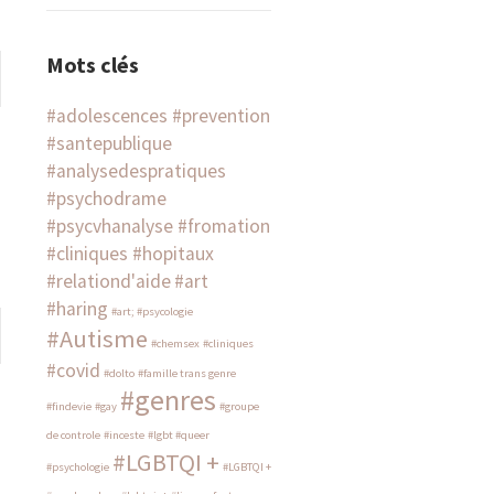
Mots clés
#adolescences #prevention
#santepublique
#analysedespratiques
#psychodrame
#psycvhanalyse #fromation
#cliniques #hopitaux
#relationd'aide
#art
#haring
#art; #psycologie
#Autisme
#chemsex
#cliniques
#covid
#dolto
#famille trans genre
#genres
#findevie
#gay
#groupe
de controle
#inceste
#lgbt #queer
#LGBTQI +
#psychologie
#LGBTQI +