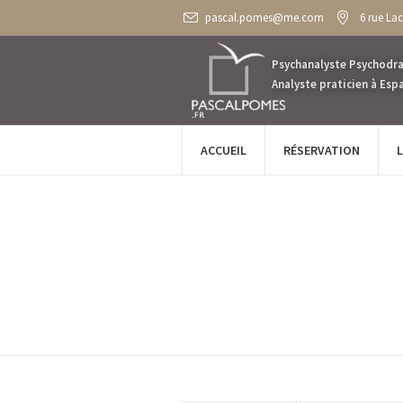
pascal.pomes@me.com
6 rue La
ACCUEIL
RÉSERVATION