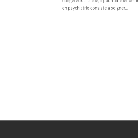
dangereux : il a tué, il pourrait tuer de 
en psychiatrie consiste à soigner...