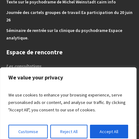
Texte sur le psychodrame de Michel Weinstadt cairn info
Journée des cartels groupes de travail Ea participation du 20 juin
26
Séminaire de rentrée sur la clinique du psychodrame Espace
analytique.
Espace de rencontre
Les consultations
L’espace des Enfants – Adoslescents
We value your privacy
L’espace de l’adulte
Blog
We use cookies to enhance your browsing experience, serve
Liens utiles
personalised ads or content, and analyse our traffic. By clicking
"Accept All", you consent to our use of cookies.
Customise
Reject All
Accept All
Copyright © 2026 | Tous droits réservés