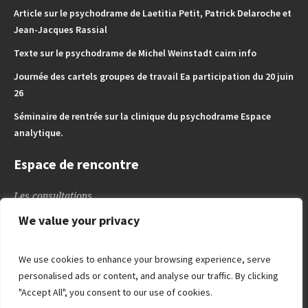
Article sur le psychodrame de Laetitia Petit, Patrick Delaroche et
Jean-Jacques Rassial
Texte sur le psychodrame de Michel Weinstadt cairn info
Journée des cartels groupes de travail Ea participation du 20 juin
26
Séminaire de rentrée sur la clinique du psychodrame Espace
analytique.
Espace de rencontre
Les consultations
L’espace des Enfants – Adoslescents
We value your privacy
L’espace de l’adulte
Blog
We use cookies to enhance your browsing experience, serve
Liens utiles
personalised ads or content, and analyse our traffic. By clicking
"Accept All", you consent to our use of cookies.