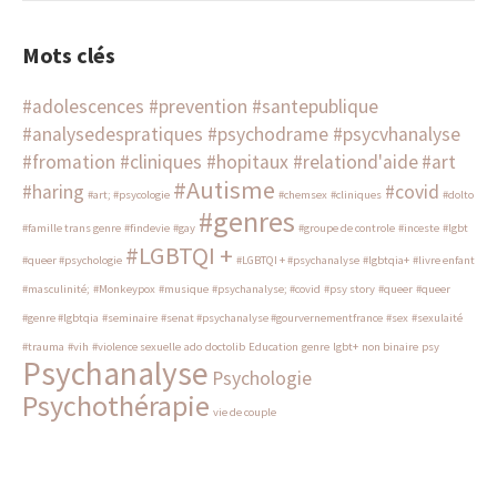
Mots clés
#adolescences #prevention #santepublique
#analysedespratiques #psychodrame #psycvhanalyse
#fromation #cliniques #hopitaux #relationd'aide
#art
#Autisme
#haring
#covid
#art; #psycologie
#chemsex
#cliniques
#dolto
#genres
#famille trans genre
#findevie
#gay
#groupe de controle
#inceste
#lgbt
#LGBTQI +
#queer #psychologie
#LGBTQI + #psychanalyse
#lgbtqia+
#livre enfant
#masculinité;
#Monkeypox
#musique
#psychanalyse; #covid
#psy story
#queer
#queer
#genre #lgbtqia
#seminaire
#senat #psychanalyse #gourvernementfrance
#sex
#sexulaité
#trauma
#vih
#violence sexuelle
ado
doctolib
Education
genre
lgbt+
non binaire
psy
Psychanalyse
Psychologie
Psychothérapie
vie de couple