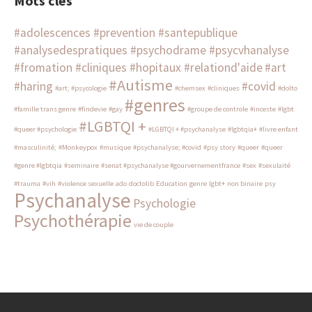
Mots clés
#adolescences #prevention #santepublique
#analysedespratiques #psychodrame #psycvhanalyse
#fromation #cliniques #hopitaux #relationd'aide
#art
#Autisme
#haring
#covid
#art; #psycologie
#chemsex
#cliniques
#dolto
#genres
#famille trans genre
#findevie
#gay
#groupe de controle
#inceste
#lgbt
#LGBTQI +
#queer #psychologie
#LGBTQI + #psychanalyse
#lgbtqia+
#livre enfant
#masculinité;
#Monkeypox
#musique
#psychanalyse; #covid
#psy story
#queer
#queer
#genre #lgbtqia
#seminaire
#senat #psychanalyse #gourvernementfrance
#sex
#sexulaité
#trauma
#vih
#violence sexuelle
ado
doctolib
Education
genre
lgbt+
non binaire
psy
Psychanalyse
Psychologie
Psychothérapie
vie de couple