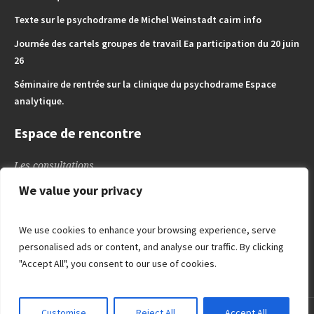
Texte sur le psychodrame de Michel Weinstadt cairn info
Journée des cartels groupes de travail Ea participation du 20 juin
26
Séminaire de rentrée sur la clinique du psychodrame Espace
analytique.
Espace de rencontre
Les consultations
L’espace des Enfants – Adoslescents
We value your privacy
L’espace de l’adulte
Blog
We use cookies to enhance your browsing experience, serve
Liens utiles
personalised ads or content, and analyse our traffic. By clicking
"Accept All", you consent to our use of cookies.
Customise
Reject All
Accept All