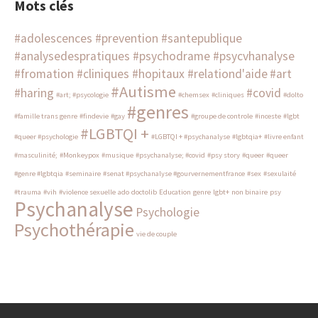
Mots clés
#adolescences #prevention #santepublique
#analysedespratiques #psychodrame #psycvhanalyse
#fromation #cliniques #hopitaux #relationd'aide
#art
#Autisme
#haring
#covid
#art; #psycologie
#chemsex
#cliniques
#dolto
#genres
#famille trans genre
#findevie
#gay
#groupe de controle
#inceste
#lgbt
#LGBTQI +
#queer #psychologie
#LGBTQI + #psychanalyse
#lgbtqia+
#livre enfant
#masculinité;
#Monkeypox
#musique
#psychanalyse; #covid
#psy story
#queer
#queer
#genre #lgbtqia
#seminaire
#senat #psychanalyse #gourvernementfrance
#sex
#sexulaité
#trauma
#vih
#violence sexuelle
ado
doctolib
Education
genre
lgbt+
non binaire
psy
Psychanalyse
Psychologie
Psychothérapie
vie de couple