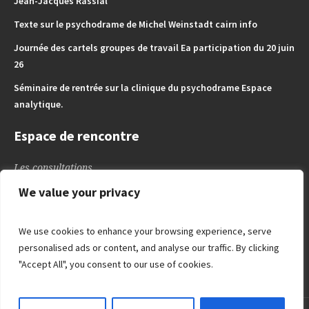
Jean-Jacques Rassial
Texte sur le psychodrame de Michel Weinstadt cairn info
Journée des cartels groupes de travail Ea participation du 20 juin
26
Séminaire de rentrée sur la clinique du psychodrame Espace
analytique.
Espace de rencontre
Les consultations
L’espace des Enfants – Adoslescents
We value your privacy
L’espace de l’adulte
Blog
We use cookies to enhance your browsing experience, serve
Liens utiles
personalised ads or content, and analyse our traffic. By clicking
"Accept All", you consent to our use of cookies.