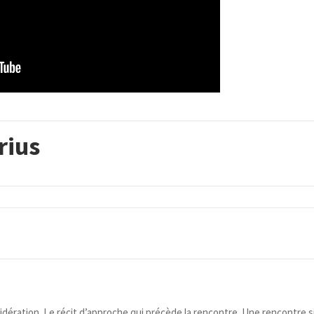
rius
sidération. Le récit d’approche qui précède la rencontre. Une rencontre