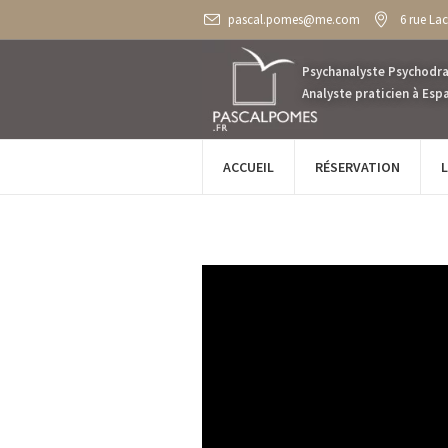
pascal.pomes@me.com
6 rue La
ACCUEIL
RÉSERVATION