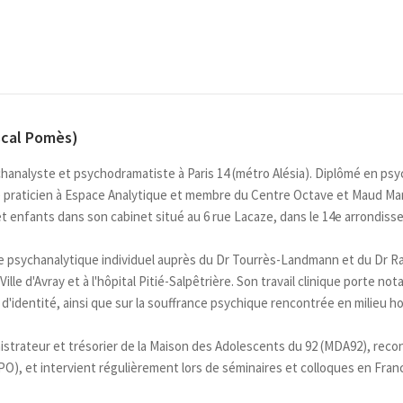
scal Pomès)
analyste et psychodramatiste à Paris 14 (métro Alésia). Diplômé en psyc
te praticien à Espace Analytique et membre du Centre Octave et Maud Man
t enfants dans son cabinet situé au 6 rue Lacaze, dans le 14e arrondiss
psychanalytique individuel auprès du Dr Tourrès-Landmann et du Dr Rao
le d'Avray et à l'hôpital Pitié-Salpêtrière. Son travail clinique porte no
d'identité, ainsi que sur la souffrance psychique rencontrée en milieu hos
istrateur et trésorier de la Maison des Adolescents du 92 (MDA92), reco
), et intervient régulièrement lors de séminaires et colloques en France