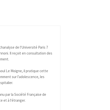
hanalyse de l'Université Paris 7
noni. Il reçoit en consultation des
ement.
ul Le Moigne, il pratique cette
tamment sur l'adolescence, les
pitalier.
nnu par la Société Française de
 et à l'étranger.