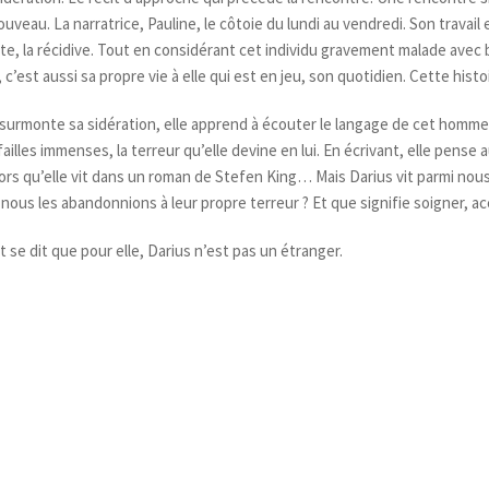
 nouveau. La narratrice, Pauline, le côtoie du lundi au vendredi. Son travai
te, la récidive. Tout en considérant cet individu gravement malade avec b
est aussi sa propre vie à elle qui est en jeu, son quotidien. Cette histoir
ne surmonte sa sidération, elle apprend à écouter le langage de cet homme, 
failles immenses, la terreur qu’elle devine en lui. En écrivant, elle pense
 alors qu’elle vit dans un roman de Stefen King… Mais Darius vit parmi n
ous les abandonnions à leur propre terreur ? Et que signifie soigner,
t se dit que pour elle, Darius n’est pas un étranger.